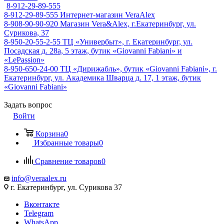
8-912-29-89-555
8-912-29-89-555
Интернет-магазин VeraAlex
8-908-90-90-920
Магазин Vera&Alex, г.Екатеринбург, ул.
Сурикова, 37
8-950-20-55-2-55
ТЦ «Универбыт», г. Екатеринбург, ул.
Посадская д. 28а, 5 этаж, бутик «Giovanni Fabiani» и
«LePassion»
8-950-650-24-00
ТЦ «Дирижабль», бутик «Giovanni Fabiani», г.
Екатеринбург, ул. Академика Шварца д. 17, 1 этаж, бутик
«Giovanni Fabiani»
Задать вопрос
Войти
Корзина
0
Избранные товары
0
Сравнение товаров
0
info@veraalex.ru
г. Екатеринбург, ул. Сурикова 37
Вконтакте
Telegram
WhatsApp