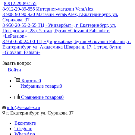
8-912-29-89-555
8-912-29-89-555
Интернет-магазин VeraAlex
8-908-90-90-920
Магазин Vera&Alex, г.Екатеринбург, ул.
Сурикова, 37
8-950-20-55-2-55
ТЦ «Универбыт», г. Екатеринбург, ул.
Посадская д. 28а, 5 этаж, бутик «Giovanni Fabiani» и
«LePassion»
8-950-650-24-00
ТЦ «Дирижабль», бутик «Giovanni Fabiani», г.
Екатеринбург, ул. Академика Шварца д. 17, 1 этаж, бутик
«Giovanni Fabiani»
Задать вопрос
Войти
Корзина
0
Избранные товары
0
Сравнение товаров
0
info@veraalex.ru
г. Екатеринбург, ул. Сурикова 37
Вконтакте
Telegram
WhatsApp