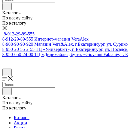
Каталог
По всему сайту
По каталогу
8-912-29-89-555
8-912-29-89-555
Интернет-магазин VeraAlex
8-908-90-90-920
Магазин Vera&Alex, г.Екатеринбург, ул. Сурико
8-950-20-55-2-55
ТЦ «Универбыт», г. Екатеринбург, ул. Посадская
8-950-650-24-00
ТЦ «Дирижабль», бутик «Giovanni Fabiani», г. Е
Каталог
По всему сайту
По каталогу
Каталог
Акции
Бренды