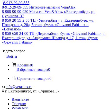
8-912-29-89-555
8-912-29-89-555
Интернет-магазин VeraAlex
8-908-90-90-920
Магазин Vera&Alex, г.Екатеринбург, ул.
Сурикова, 37
8-950-20-55-2-55
ТЦ «Универбыт», г. Екатеринбург, ул.
Посадская д. 28а, 5 этаж, бутик «Giovanni Fabiani» и
«LePassion»
8-950-650-24-00
ТЦ «Дирижабль», бутик «Giovanni Fabiani», г.
Екатеринбург, ул. Академика Шварца д. 17, 1 этаж, бутик
«Giovanni Fabiani»
Задать вопрос
Войти
Корзина
0
Избранные товары
0
Сравнение товаров
0
info@veraalex.ru
г. Екатеринбург, ул. Сурикова 37
Вконтакте
Telegram
WhatsApp