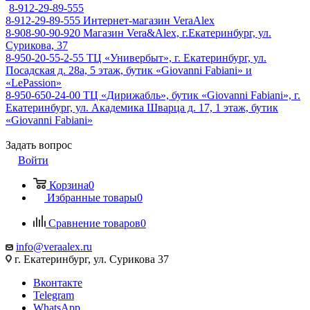
8-912-29-89-555
8-912-29-89-555
Интернет-магазин VeraAlex
8-908-90-90-920
Магазин Vera&Alex, г.Екатеринбург, ул.
Сурикова, 37
8-950-20-55-2-55
ТЦ «Универбыт», г. Екатеринбург, ул.
Посадская д. 28а, 5 этаж, бутик «Giovanni Fabiani» и
«LePassion»
8-950-650-24-00
ТЦ «Дирижабль», бутик «Giovanni Fabiani», г.
Екатеринбург, ул. Академика Шварца д. 17, 1 этаж, бутик
«Giovanni Fabiani»
Задать вопрос
Войти
Корзина
0
Избранные товары
0
Сравнение товаров
0
info@veraalex.ru
г. Екатеринбург, ул. Сурикова 37
Вконтакте
Telegram
WhatsApp