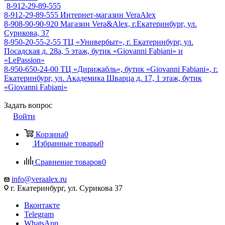
8-912-29-89-555
8-912-29-89-555
Интернет-магазин VeraAlex
8-908-90-90-920
Магазин Vera&Alex, г.Екатеринбург, ул.
Сурикова, 37
8-950-20-55-2-55
ТЦ «Универбыт», г. Екатеринбург, ул.
Посадская д. 28а, 5 этаж, бутик «Giovanni Fabiani» и
«LePassion»
8-950-650-24-00
ТЦ «Дирижабль», бутик «Giovanni Fabiani», г.
Екатеринбург, ул. Академика Шварца д. 17, 1 этаж, бутик
«Giovanni Fabiani»
Задать вопрос
Войти
Корзина
0
Избранные товары
0
Сравнение товаров
0
info@veraalex.ru
г. Екатеринбург, ул. Сурикова 37
Вконтакте
Telegram
WhatsApp