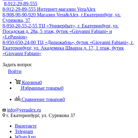
8-912-29-89-555
8-912-29-89-555
Интернет-магазин VeraAlex
8-908-90-90-920
Магазин Vera&Alex, г.Екатеринбург, ул.
Сурикова, 37
8-950-20-55-2-55
ТЦ «Универбыт», г. Екатеринбург, ул.
Посадская д. 28а, 5 этаж, бутик «Giovanni Fabiani» и
«LePassion»
8-950-650-24-00
ТЦ «Дирижабль», бутик «Giovanni Fabiani», г.
Екатеринбург, ул. Академика Шварца д. 17, 1 этаж, бутик
«Giovanni Fabiani»
Задать вопрос
Войти
Корзина
0
Избранные товары
0
Сравнение товаров
0
info@veraalex.ru
г. Екатеринбург, ул. Сурикова 37
Вконтакте
Telegram
WhatsApp