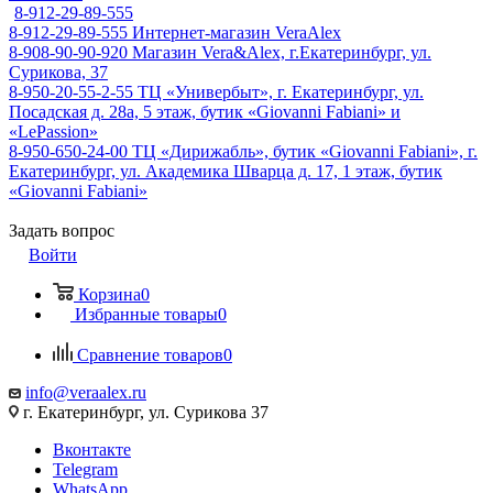
8-912-29-89-555
8-912-29-89-555
Интернет-магазин VeraAlex
8-908-90-90-920
Магазин Vera&Alex, г.Екатеринбург, ул.
Сурикова, 37
8-950-20-55-2-55
ТЦ «Универбыт», г. Екатеринбург, ул.
Посадская д. 28а, 5 этаж, бутик «Giovanni Fabiani» и
«LePassion»
8-950-650-24-00
ТЦ «Дирижабль», бутик «Giovanni Fabiani», г.
Екатеринбург, ул. Академика Шварца д. 17, 1 этаж, бутик
«Giovanni Fabiani»
Задать вопрос
Войти
Корзина
0
Избранные товары
0
Сравнение товаров
0
info@veraalex.ru
г. Екатеринбург, ул. Сурикова 37
Вконтакте
Telegram
WhatsApp