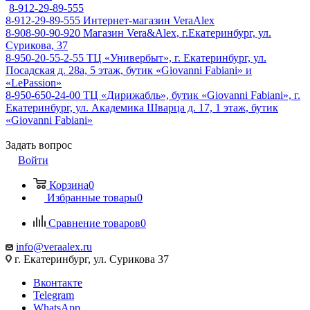
8-912-29-89-555
8-912-29-89-555
Интернет-магазин VeraAlex
8-908-90-90-920
Магазин Vera&Alex, г.Екатеринбург, ул.
Сурикова, 37
8-950-20-55-2-55
ТЦ «Универбыт», г. Екатеринбург, ул.
Посадская д. 28а, 5 этаж, бутик «Giovanni Fabiani» и
«LePassion»
8-950-650-24-00
ТЦ «Дирижабль», бутик «Giovanni Fabiani», г.
Екатеринбург, ул. Академика Шварца д. 17, 1 этаж, бутик
«Giovanni Fabiani»
Задать вопрос
Войти
Корзина
0
Избранные товары
0
Сравнение товаров
0
info@veraalex.ru
г. Екатеринбург, ул. Сурикова 37
Вконтакте
Telegram
WhatsApp