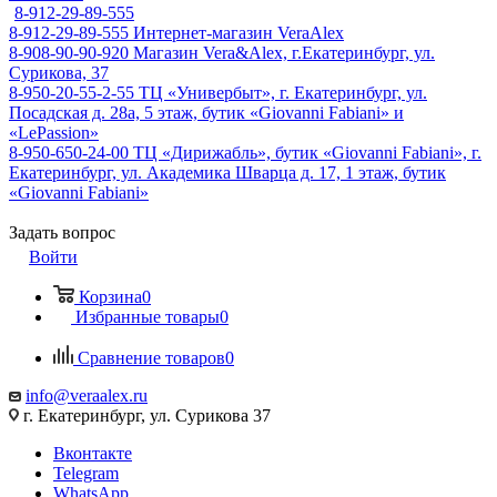
8-912-29-89-555
8-912-29-89-555
Интернет-магазин VeraAlex
8-908-90-90-920
Магазин Vera&Alex, г.Екатеринбург, ул.
Сурикова, 37
8-950-20-55-2-55
ТЦ «Универбыт», г. Екатеринбург, ул.
Посадская д. 28а, 5 этаж, бутик «Giovanni Fabiani» и
«LePassion»
8-950-650-24-00
ТЦ «Дирижабль», бутик «Giovanni Fabiani», г.
Екатеринбург, ул. Академика Шварца д. 17, 1 этаж, бутик
«Giovanni Fabiani»
Задать вопрос
Войти
Корзина
0
Избранные товары
0
Сравнение товаров
0
info@veraalex.ru
г. Екатеринбург, ул. Сурикова 37
Вконтакте
Telegram
WhatsApp