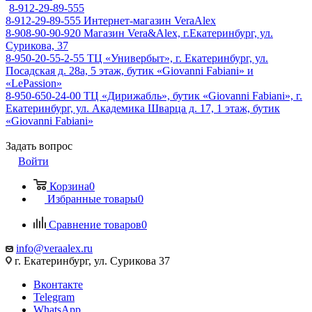
8-912-29-89-555
8-912-29-89-555
Интернет-магазин VeraAlex
8-908-90-90-920
Магазин Vera&Alex, г.Екатеринбург, ул.
Сурикова, 37
8-950-20-55-2-55
ТЦ «Универбыт», г. Екатеринбург, ул.
Посадская д. 28а, 5 этаж, бутик «Giovanni Fabiani» и
«LePassion»
8-950-650-24-00
ТЦ «Дирижабль», бутик «Giovanni Fabiani», г.
Екатеринбург, ул. Академика Шварца д. 17, 1 этаж, бутик
«Giovanni Fabiani»
Задать вопрос
Войти
Корзина
0
Избранные товары
0
Сравнение товаров
0
info@veraalex.ru
г. Екатеринбург, ул. Сурикова 37
Вконтакте
Telegram
WhatsApp