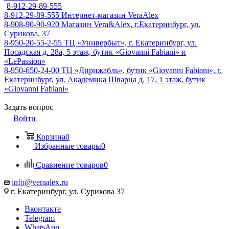
8-912-29-89-555
8-912-29-89-555
Интернет-магазин VeraAlex
8-908-90-90-920
Магазин Vera&Alex, г.Екатеринбург, ул.
Сурикова, 37
8-950-20-55-2-55
ТЦ «Универбыт», г. Екатеринбург, ул.
Посадская д. 28а, 5 этаж, бутик «Giovanni Fabiani» и
«LePassion»
8-950-650-24-00
ТЦ «Дирижабль», бутик «Giovanni Fabiani», г.
Екатеринбург, ул. Академика Шварца д. 17, 1 этаж, бутик
«Giovanni Fabiani»
Задать вопрос
Войти
Корзина
0
Избранные товары
0
Сравнение товаров
0
info@veraalex.ru
г. Екатеринбург, ул. Сурикова 37
Вконтакте
Telegram
WhatsApp