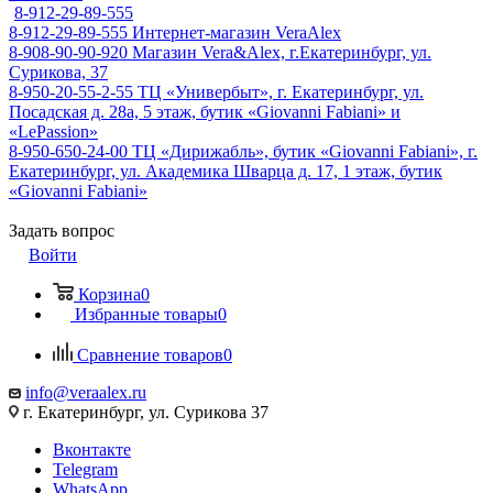
8-912-29-89-555
8-912-29-89-555
Интернет-магазин VeraAlex
8-908-90-90-920
Магазин Vera&Alex, г.Екатеринбург, ул.
Сурикова, 37
8-950-20-55-2-55
ТЦ «Универбыт», г. Екатеринбург, ул.
Посадская д. 28а, 5 этаж, бутик «Giovanni Fabiani» и
«LePassion»
8-950-650-24-00
ТЦ «Дирижабль», бутик «Giovanni Fabiani», г.
Екатеринбург, ул. Академика Шварца д. 17, 1 этаж, бутик
«Giovanni Fabiani»
Задать вопрос
Войти
Корзина
0
Избранные товары
0
Сравнение товаров
0
info@veraalex.ru
г. Екатеринбург, ул. Сурикова 37
Вконтакте
Telegram
WhatsApp