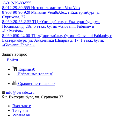
8-912-29-89-555
8-912-29-89-555
Интернет-магазин VeraAlex
8-908-90-90-920
Магазин Vera&Alex, г.Екатеринбург, ул.
Сурикова, 37
8-950-20-55-2-55
ТЦ «Универбыт», г. Екатеринбург, ул.
Посадская д. 28а, 5 этаж, бутик «Giovanni Fabiani» и
«LePassion»
8-950-650-24-00
ТЦ «Дирижабль», бутик «Giovanni Fabiani», г.
Екатеринбург, ул. Академика Шварца д. 17, 1 этаж, бутик
«Giovanni Fabiani»
Задать вопрос
Войти
Корзина
0
Избранные товары
0
Сравнение товаров
0
info@veraalex.ru
г. Екатеринбург, ул. Сурикова 37
Вконтакте
Telegram
WhatsApp