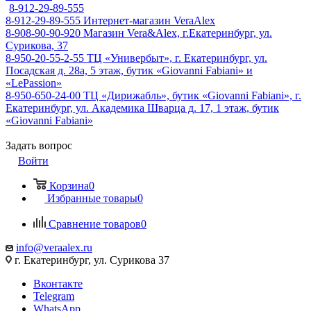
8-912-29-89-555
8-912-29-89-555
Интернет-магазин VeraAlex
8-908-90-90-920
Магазин Vera&Alex, г.Екатеринбург, ул.
Сурикова, 37
8-950-20-55-2-55
ТЦ «Универбыт», г. Екатеринбург, ул.
Посадская д. 28а, 5 этаж, бутик «Giovanni Fabiani» и
«LePassion»
8-950-650-24-00
ТЦ «Дирижабль», бутик «Giovanni Fabiani», г.
Екатеринбург, ул. Академика Шварца д. 17, 1 этаж, бутик
«Giovanni Fabiani»
Задать вопрос
Войти
Корзина
0
Избранные товары
0
Сравнение товаров
0
info@veraalex.ru
г. Екатеринбург, ул. Сурикова 37
Вконтакте
Telegram
WhatsApp