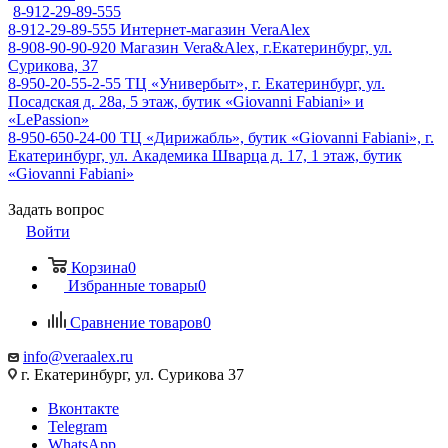
8-912-29-89-555
8-912-29-89-555
Интернет-магазин VeraAlex
8-908-90-90-920
Магазин Vera&Alex, г.Екатеринбург, ул.
Сурикова, 37
8-950-20-55-2-55
ТЦ «Универбыт», г. Екатеринбург, ул.
Посадская д. 28а, 5 этаж, бутик «Giovanni Fabiani» и
«LePassion»
8-950-650-24-00
ТЦ «Дирижабль», бутик «Giovanni Fabiani», г.
Екатеринбург, ул. Академика Шварца д. 17, 1 этаж, бутик
«Giovanni Fabiani»
Задать вопрос
Войти
Корзина
0
Избранные товары
0
Сравнение товаров
0
info@veraalex.ru
г. Екатеринбург, ул. Сурикова 37
Вконтакте
Telegram
WhatsApp