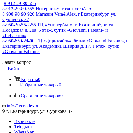
8-912-29-89-555
8-912-29-89-555
Интернет-магазин VeraAlex
8-908-90-90-920
Магазин Vera&Alex, г.Екатеринбург, ул.
Сурикова, 37
8-950-20-55-2-55
ТЦ «Универбыт», г. Екатеринбург, ул.
Посадская д. 28а, 5 этаж, бутик «Giovanni Fabiani» и
«LePassion»
8-950-650-24-00
ТЦ «Дирижабль», бутик «Giovanni Fabiani», г.
Екатеринбург, ул. Академика Шварца д. 17, 1 этаж, бутик
«Giovanni Fabiani»
Задать вопрос
Войти
Корзина
0
Избранные товары
0
Сравнение товаров
0
info@veraalex.ru
г. Екатеринбург, ул. Сурикова 37
Вконтакте
Telegram
WhatsApp