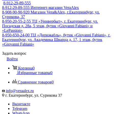
8-912-29-89-555
8-912-29-89-555
Интернет-магазин VeraAlex
8-908-90-90-920
Магазин Vera&Alex, г.Екатеринбург, ул.
Сурикова, 37
8-950-20-55-2-55
ТЦ «Универбыт», г. Екатеринбург, ул.
Посадская д. 28а, 5 этаж, бутик «Giovanni Fabiani» и
«LePassion»
8-950-650-24-00
ТЦ «Дирижабль», бутик «Giovanni Fabiani», г.
Екатеринбург, ул. Академика Шварца д. 17, 1 этаж, бутик
«Giovanni Fabiani»
Задать вопрос
Войти
Корзина
0
Избранные товары
0
Сравнение товаров
0
info@veraalex.ru
г. Екатеринбург, ул. Сурикова 37
Вконтакте
Telegram
WhatsApp