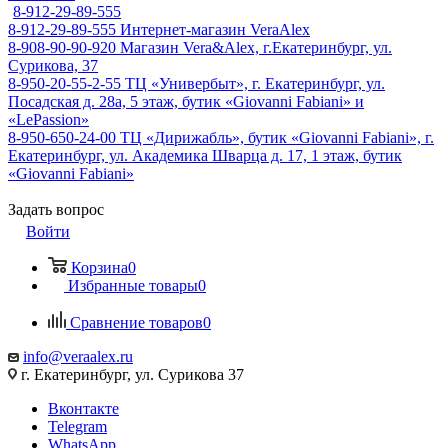
8-912-29-89-555
8-912-29-89-555
Интернет-магазин VeraAlex
8-908-90-90-920
Магазин Vera&Alex, г.Екатеринбург, ул.
Сурикова, 37
8-950-20-55-2-55
ТЦ «Универбыт», г. Екатеринбург, ул.
Посадская д. 28а, 5 этаж, бутик «Giovanni Fabiani» и
«LePassion»
8-950-650-24-00
ТЦ «Дирижабль», бутик «Giovanni Fabiani», г.
Екатеринбург, ул. Академика Шварца д. 17, 1 этаж, бутик
«Giovanni Fabiani»
Задать вопрос
Войти
Корзина
0
Избранные товары
0
Сравнение товаров
0
info@veraalex.ru
г. Екатеринбург, ул. Сурикова 37
Вконтакте
Telegram
WhatsApp