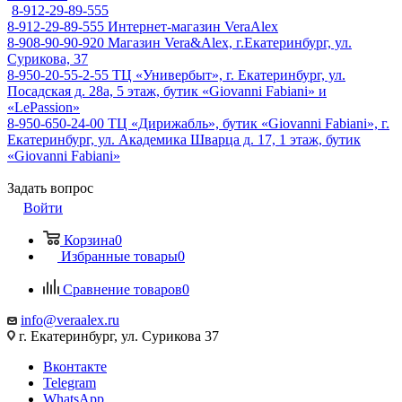
8-912-29-89-555
8-912-29-89-555
Интернет-магазин VeraAlex
8-908-90-90-920
Магазин Vera&Alex, г.Екатеринбург, ул.
Сурикова, 37
8-950-20-55-2-55
ТЦ «Универбыт», г. Екатеринбург, ул.
Посадская д. 28а, 5 этаж, бутик «Giovanni Fabiani» и
«LePassion»
8-950-650-24-00
ТЦ «Дирижабль», бутик «Giovanni Fabiani», г.
Екатеринбург, ул. Академика Шварца д. 17, 1 этаж, бутик
«Giovanni Fabiani»
Задать вопрос
Войти
Корзина
0
Избранные товары
0
Сравнение товаров
0
info@veraalex.ru
г. Екатеринбург, ул. Сурикова 37
Вконтакте
Telegram
WhatsApp