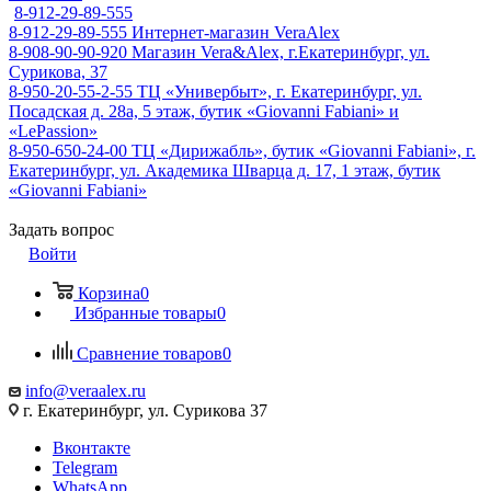
8-912-29-89-555
8-912-29-89-555
Интернет-магазин VeraAlex
8-908-90-90-920
Магазин Vera&Alex, г.Екатеринбург, ул.
Сурикова, 37
8-950-20-55-2-55
ТЦ «Универбыт», г. Екатеринбург, ул.
Посадская д. 28а, 5 этаж, бутик «Giovanni Fabiani» и
«LePassion»
8-950-650-24-00
ТЦ «Дирижабль», бутик «Giovanni Fabiani», г.
Екатеринбург, ул. Академика Шварца д. 17, 1 этаж, бутик
«Giovanni Fabiani»
Задать вопрос
Войти
Корзина
0
Избранные товары
0
Сравнение товаров
0
info@veraalex.ru
г. Екатеринбург, ул. Сурикова 37
Вконтакте
Telegram
WhatsApp