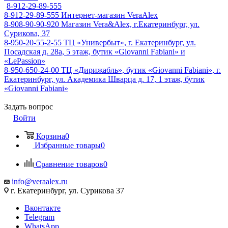
8-912-29-89-555
8-912-29-89-555
Интернет-магазин VeraAlex
8-908-90-90-920
Магазин Vera&Alex, г.Екатеринбург, ул.
Сурикова, 37
8-950-20-55-2-55
ТЦ «Универбыт», г. Екатеринбург, ул.
Посадская д. 28а, 5 этаж, бутик «Giovanni Fabiani» и
«LePassion»
8-950-650-24-00
ТЦ «Дирижабль», бутик «Giovanni Fabiani», г.
Екатеринбург, ул. Академика Шварца д. 17, 1 этаж, бутик
«Giovanni Fabiani»
Задать вопрос
Войти
Корзина
0
Избранные товары
0
Сравнение товаров
0
info@veraalex.ru
г. Екатеринбург, ул. Сурикова 37
Вконтакте
Telegram
WhatsApp