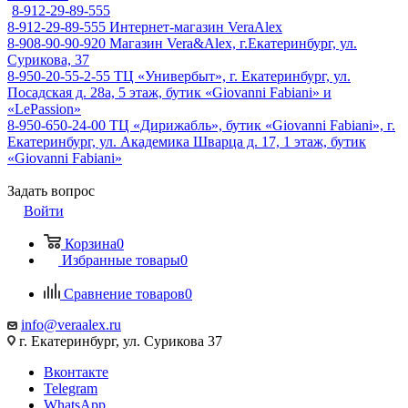
8-912-29-89-555
8-912-29-89-555
Интернет-магазин VeraAlex
8-908-90-90-920
Магазин Vera&Alex, г.Екатеринбург, ул.
Сурикова, 37
8-950-20-55-2-55
ТЦ «Универбыт», г. Екатеринбург, ул.
Посадская д. 28а, 5 этаж, бутик «Giovanni Fabiani» и
«LePassion»
8-950-650-24-00
ТЦ «Дирижабль», бутик «Giovanni Fabiani», г.
Екатеринбург, ул. Академика Шварца д. 17, 1 этаж, бутик
«Giovanni Fabiani»
Задать вопрос
Войти
Корзина
0
Избранные товары
0
Сравнение товаров
0
info@veraalex.ru
г. Екатеринбург, ул. Сурикова 37
Вконтакте
Telegram
WhatsApp