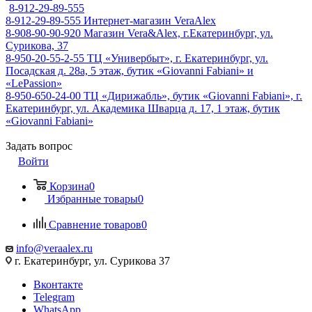
8-912-29-89-555
8-912-29-89-555
Интернет-магазин VeraAlex
8-908-90-90-920
Магазин Vera&Alex, г.Екатеринбург, ул.
Сурикова, 37
8-950-20-55-2-55
ТЦ «Универбыт», г. Екатеринбург, ул.
Посадская д. 28а, 5 этаж, бутик «Giovanni Fabiani» и
«LePassion»
8-950-650-24-00
ТЦ «Дирижабль», бутик «Giovanni Fabiani», г.
Екатеринбург, ул. Академика Шварца д. 17, 1 этаж, бутик
«Giovanni Fabiani»
Задать вопрос
Войти
Корзина
0
Избранные товары
0
Сравнение товаров
0
info@veraalex.ru
г. Екатеринбург, ул. Сурикова 37
Вконтакте
Telegram
WhatsApp