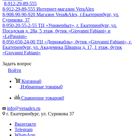
8-912-29-89-555
8-912-29-89-555
Интернет-магазин VeraAlex
8-908-90-90-920
Магазин Vera&Alex, г.Екатеринбург, ул.
Сурикова, 37
8-950-20-55-2-55
ТЦ «Универбыт», г. Екатеринбург, ул.
Посадская д. 28а, 5 этаж, бутик «Giovanni Fabiani» и
«LePassion»
8-950-650-24-00
ТЦ «Дирижабль», бутик «Giovanni Fabiani», г.
Екатеринбург, ул. Академика Шварца д. 17, 1 этаж, бутик
«Giovanni Fabiani»
Задать вопрос
Войти
Корзина
0
Избранные товары
0
Сравнение товаров
0
info@veraalex.ru
г. Екатеринбург, ул. Сурикова 37
Вконтакте
Telegram
WhatsApp