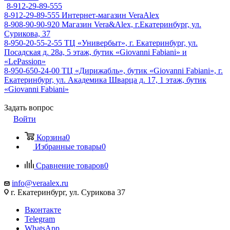
8-912-29-89-555
8-912-29-89-555
Интернет-магазин VeraAlex
8-908-90-90-920
Магазин Vera&Alex, г.Екатеринбург, ул.
Сурикова, 37
8-950-20-55-2-55
ТЦ «Универбыт», г. Екатеринбург, ул.
Посадская д. 28а, 5 этаж, бутик «Giovanni Fabiani» и
«LePassion»
8-950-650-24-00
ТЦ «Дирижабль», бутик «Giovanni Fabiani», г.
Екатеринбург, ул. Академика Шварца д. 17, 1 этаж, бутик
«Giovanni Fabiani»
Задать вопрос
Войти
Корзина
0
Избранные товары
0
Сравнение товаров
0
info@veraalex.ru
г. Екатеринбург, ул. Сурикова 37
Вконтакте
Telegram
WhatsApp