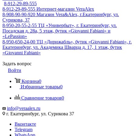
8-912-29-89-555
8-912-29-89-555
Интернет-магазин VeraAlex
8-908-90-90-920
Магазин Vera&Alex, г.Екатеринбург, ул.
Сурикова, 37
8-950-20-55-2-55
ТЦ «Универбыт», г. Екатеринбург, ул.
Посадская д. 28а, 5 этаж, бутик «Giovanni Fabiani» и
«LePassion»
8-950-650-24-00
ТЦ «Дирижабль», бутик «Giovanni Fabiani», г.
Екатеринбург, ул. Академика Шварца д. 17, 1 этаж, бутик
«Giovanni Fabiani»
Задать вопрос
Войти
Корзина
0
Избранные товары
0
Сравнение товаров
0
info@veraalex.ru
г. Екатеринбург, ул. Сурикова 37
Вконтакте
Telegram
WhatsApp