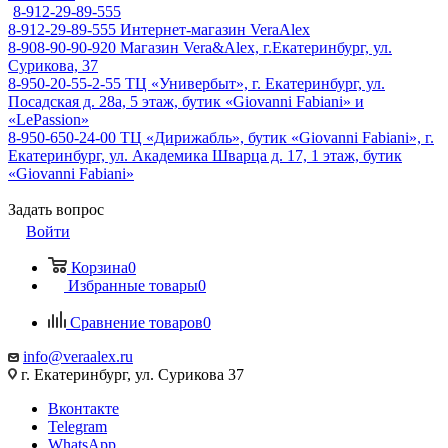
8-912-29-89-555
8-912-29-89-555
Интернет-магазин VeraAlex
8-908-90-90-920
Магазин Vera&Alex, г.Екатеринбург, ул.
Сурикова, 37
8-950-20-55-2-55
ТЦ «Универбыт», г. Екатеринбург, ул.
Посадская д. 28а, 5 этаж, бутик «Giovanni Fabiani» и
«LePassion»
8-950-650-24-00
ТЦ «Дирижабль», бутик «Giovanni Fabiani», г.
Екатеринбург, ул. Академика Шварца д. 17, 1 этаж, бутик
«Giovanni Fabiani»
Задать вопрос
Войти
Корзина
0
Избранные товары
0
Сравнение товаров
0
info@veraalex.ru
г. Екатеринбург, ул. Сурикова 37
Вконтакте
Telegram
WhatsApp