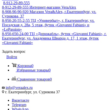
8-912-29-89-555
8-912-29-89-555
Интернет-магазин VeraAlex
8-908-90-90-920
Магазин Vera&Alex, г.Екатеринбург, ул.
Сурикова, 37
8-950-20-55-2-55
ТЦ «Универбыт», г. Екатеринбург, ул.
Посадская д. 28а, 5 этаж, бутик «Giovanni Fabiani» и
«LePassion»
8-950-650-24-00
ТЦ «Дирижабль», бутик «Giovanni Fabiani», г.
Екатеринбург, ул. Академика Шварца д. 17, 1 этаж, бутик
«Giovanni Fabiani»
Задать вопрос
Войти
Корзина
0
Избранные товары
0
Сравнение товаров
0
info@veraalex.ru
г. Екатеринбург, ул. Сурикова 37
Вконтакте
Telegram
WhatsApp