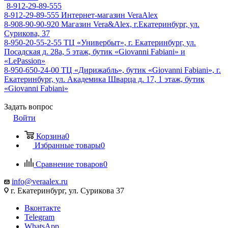
8-912-29-89-555
8-912-29-89-555
Интернет-магазин VeraAlex
8-908-90-90-920
Магазин Vera&Alex, г.Екатеринбург, ул.
Сурикова, 37
8-950-20-55-2-55
ТЦ «Универбыт», г. Екатеринбург, ул.
Посадская д. 28а, 5 этаж, бутик «Giovanni Fabiani» и
«LePassion»
8-950-650-24-00
ТЦ «Дирижабль», бутик «Giovanni Fabiani», г.
Екатеринбург, ул. Академика Шварца д. 17, 1 этаж, бутик
«Giovanni Fabiani»
Задать вопрос
Войти
Корзина
0
Избранные товары
0
Сравнение товаров
0
info@veraalex.ru
г. Екатеринбург, ул. Сурикова 37
Вконтакте
Telegram
WhatsApp