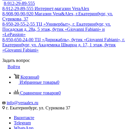
8-912-29-89-555
8-912-29-89-555
Интернет-магазин VeraAlex
8-908-90-90-920
Магазин Vera&Alex, г.Екатеринбург, ул.
Сурикова, 37
8-950-20-55-2-55
ТЦ «Универбыт», г. Екатеринбург, ул.
Посадская д. 28а, 5 этаж, бутик «Giovanni Fabiani» и
«LePassion»
8-950-650-24-00
ТЦ «Дирижабль», бутик «Giovanni Fabiani», г.
Екатеринбург, ул. Академика Шварца д. 17, 1 этаж, бутик
«Giovanni Fabiani»
Задать вопрос
Войти
Корзина
0
Избранные товары
0
Сравнение товаров
0
info@veraalex.ru
г. Екатеринбург, ул. Сурикова 37
Вконтакте
Telegram
WhatsApp