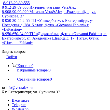
8-912-29-89-555
8-912-29-89-555
Интернет-магазин VeraAlex
8-908-90-90-920
Магазин Vera&Alex, г.Екатеринбург, ул.
Сурикова, 37
8-950-20-55-2-55
ТЦ «Универбыт», г. Екатеринбург, ул.
Посадская д. 28а, 5 этаж, бутик «Giovanni Fabiani» и
«LePassion»
8-950-650-24-00
ТЦ «Дирижабль», бутик «Giovanni Fabiani», г.
Екатеринбург, ул. Академика Шварца д. 17, 1 этаж, бутик
«Giovanni Fabiani»
Задать вопрос
Войти
Корзина
0
Избранные товары
0
Сравнение товаров
0
info@veraalex.ru
г. Екатеринбург, ул. Сурикова 37
Вконтакте
Telegram
WhatsApp