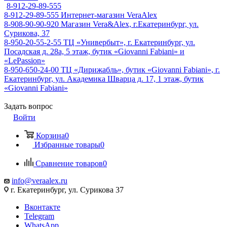
8-912-29-89-555
8-912-29-89-555
Интернет-магазин VeraAlex
8-908-90-90-920
Магазин Vera&Alex, г.Екатеринбург, ул.
Сурикова, 37
8-950-20-55-2-55
ТЦ «Универбыт», г. Екатеринбург, ул.
Посадская д. 28а, 5 этаж, бутик «Giovanni Fabiani» и
«LePassion»
8-950-650-24-00
ТЦ «Дирижабль», бутик «Giovanni Fabiani», г.
Екатеринбург, ул. Академика Шварца д. 17, 1 этаж, бутик
«Giovanni Fabiani»
Задать вопрос
Войти
Корзина
0
Избранные товары
0
Сравнение товаров
0
info@veraalex.ru
г. Екатеринбург, ул. Сурикова 37
Вконтакте
Telegram
WhatsApp