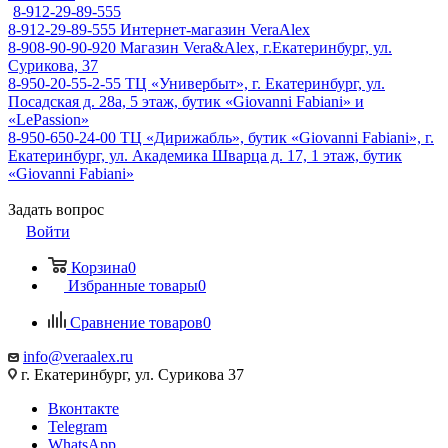
8-912-29-89-555
8-912-29-89-555
Интернет-магазин VeraAlex
8-908-90-90-920
Магазин Vera&Alex, г.Екатеринбург, ул.
Сурикова, 37
8-950-20-55-2-55
ТЦ «Универбыт», г. Екатеринбург, ул.
Посадская д. 28а, 5 этаж, бутик «Giovanni Fabiani» и
«LePassion»
8-950-650-24-00
ТЦ «Дирижабль», бутик «Giovanni Fabiani», г.
Екатеринбург, ул. Академика Шварца д. 17, 1 этаж, бутик
«Giovanni Fabiani»
Задать вопрос
Войти
Корзина
0
Избранные товары
0
Сравнение товаров
0
info@veraalex.ru
г. Екатеринбург, ул. Сурикова 37
Вконтакте
Telegram
WhatsApp