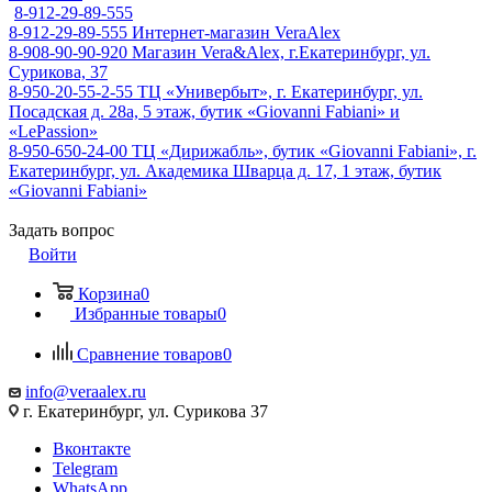
8-912-29-89-555
8-912-29-89-555
Интернет-магазин VeraAlex
8-908-90-90-920
Магазин Vera&Alex, г.Екатеринбург, ул.
Сурикова, 37
8-950-20-55-2-55
ТЦ «Универбыт», г. Екатеринбург, ул.
Посадская д. 28а, 5 этаж, бутик «Giovanni Fabiani» и
«LePassion»
8-950-650-24-00
ТЦ «Дирижабль», бутик «Giovanni Fabiani», г.
Екатеринбург, ул. Академика Шварца д. 17, 1 этаж, бутик
«Giovanni Fabiani»
Задать вопрос
Войти
Корзина
0
Избранные товары
0
Сравнение товаров
0
info@veraalex.ru
г. Екатеринбург, ул. Сурикова 37
Вконтакте
Telegram
WhatsApp