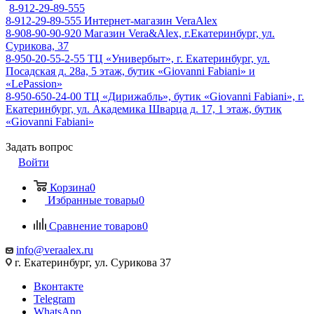
8-912-29-89-555
8-912-29-89-555
Интернет-магазин VeraAlex
8-908-90-90-920
Магазин Vera&Alex, г.Екатеринбург, ул.
Сурикова, 37
8-950-20-55-2-55
ТЦ «Универбыт», г. Екатеринбург, ул.
Посадская д. 28а, 5 этаж, бутик «Giovanni Fabiani» и
«LePassion»
8-950-650-24-00
ТЦ «Дирижабль», бутик «Giovanni Fabiani», г.
Екатеринбург, ул. Академика Шварца д. 17, 1 этаж, бутик
«Giovanni Fabiani»
Задать вопрос
Войти
Корзина
0
Избранные товары
0
Сравнение товаров
0
info@veraalex.ru
г. Екатеринбург, ул. Сурикова 37
Вконтакте
Telegram
WhatsApp