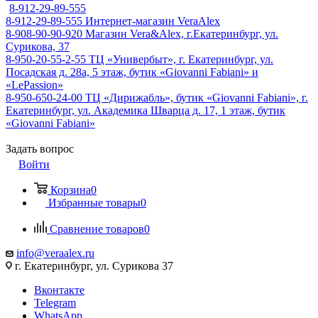
8-912-29-89-555
8-912-29-89-555
Интернет-магазин VeraAlex
8-908-90-90-920
Магазин Vera&Alex, г.Екатеринбург, ул.
Сурикова, 37
8-950-20-55-2-55
ТЦ «Универбыт», г. Екатеринбург, ул.
Посадская д. 28а, 5 этаж, бутик «Giovanni Fabiani» и
«LePassion»
8-950-650-24-00
ТЦ «Дирижабль», бутик «Giovanni Fabiani», г.
Екатеринбург, ул. Академика Шварца д. 17, 1 этаж, бутик
«Giovanni Fabiani»
Задать вопрос
Войти
Корзина
0
Избранные товары
0
Сравнение товаров
0
info@veraalex.ru
г. Екатеринбург, ул. Сурикова 37
Вконтакте
Telegram
WhatsApp