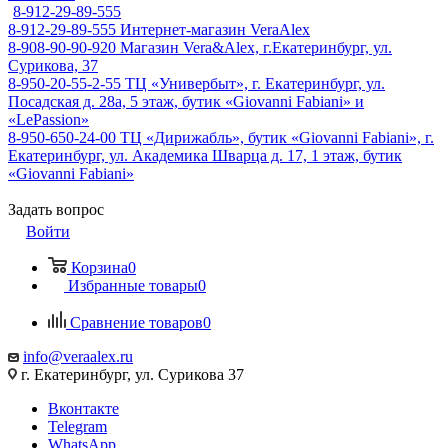
8-912-29-89-555
8-912-29-89-555
Интернет-магазин VeraAlex
8-908-90-90-920
Магазин Vera&Alex, г.Екатеринбург, ул.
Сурикова, 37
8-950-20-55-2-55
ТЦ «Универбыт», г. Екатеринбург, ул.
Посадская д. 28а, 5 этаж, бутик «Giovanni Fabiani» и
«LePassion»
8-950-650-24-00
ТЦ «Дирижабль», бутик «Giovanni Fabiani», г.
Екатеринбург, ул. Академика Шварца д. 17, 1 этаж, бутик
«Giovanni Fabiani»
Задать вопрос
Войти
Корзина
0
Избранные товары
0
Сравнение товаров
0
info@veraalex.ru
г. Екатеринбург, ул. Сурикова 37
Вконтакте
Telegram
WhatsApp