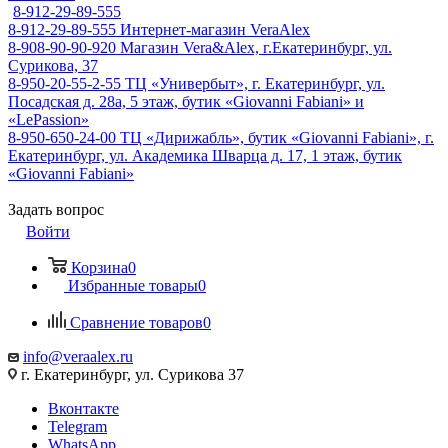
8-912-29-89-555
8-912-29-89-555
Интернет-магазин VeraAlex
8-908-90-90-920
Магазин Vera&Alex, г.Екатеринбург, ул.
Сурикова, 37
8-950-20-55-2-55
ТЦ «Универбыт», г. Екатеринбург, ул.
Посадская д. 28а, 5 этаж, бутик «Giovanni Fabiani» и
«LePassion»
8-950-650-24-00
ТЦ «Дирижабль», бутик «Giovanni Fabiani», г.
Екатеринбург, ул. Академика Шварца д. 17, 1 этаж, бутик
«Giovanni Fabiani»
Задать вопрос
Войти
Корзина
0
Избранные товары
0
Сравнение товаров
0
info@veraalex.ru
г. Екатеринбург, ул. Сурикова 37
Вконтакте
Telegram
WhatsApp