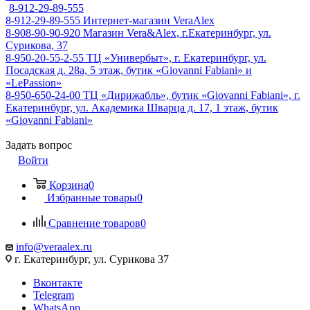
8-912-29-89-555
8-912-29-89-555
Интернет-магазин VeraAlex
8-908-90-90-920
Магазин Vera&Alex, г.Екатеринбург, ул.
Сурикова, 37
8-950-20-55-2-55
ТЦ «Универбыт», г. Екатеринбург, ул.
Посадская д. 28а, 5 этаж, бутик «Giovanni Fabiani» и
«LePassion»
8-950-650-24-00
ТЦ «Дирижабль», бутик «Giovanni Fabiani», г.
Екатеринбург, ул. Академика Шварца д. 17, 1 этаж, бутик
«Giovanni Fabiani»
Задать вопрос
Войти
Корзина
0
Избранные товары
0
Сравнение товаров
0
info@veraalex.ru
г. Екатеринбург, ул. Сурикова 37
Вконтакте
Telegram
WhatsApp