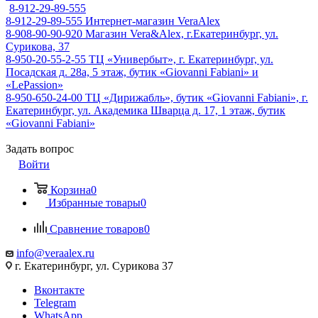
8-912-29-89-555
8-912-29-89-555
Интернет-магазин VeraAlex
8-908-90-90-920
Магазин Vera&Alex, г.Екатеринбург, ул.
Сурикова, 37
8-950-20-55-2-55
ТЦ «Универбыт», г. Екатеринбург, ул.
Посадская д. 28а, 5 этаж, бутик «Giovanni Fabiani» и
«LePassion»
8-950-650-24-00
ТЦ «Дирижабль», бутик «Giovanni Fabiani», г.
Екатеринбург, ул. Академика Шварца д. 17, 1 этаж, бутик
«Giovanni Fabiani»
Задать вопрос
Войти
Корзина
0
Избранные товары
0
Сравнение товаров
0
info@veraalex.ru
г. Екатеринбург, ул. Сурикова 37
Вконтакте
Telegram
WhatsApp