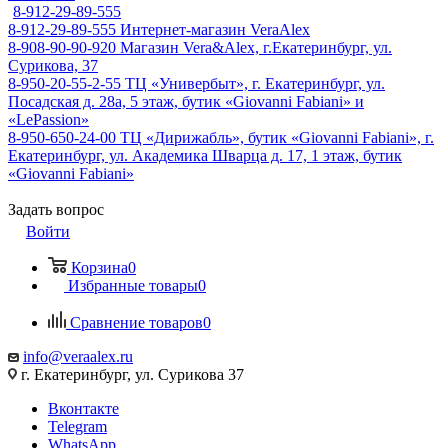
8-912-29-89-555
8-912-29-89-555
Интернет-магазин VeraAlex
8-908-90-90-920
Магазин Vera&Alex, г.Екатеринбург, ул.
Сурикова, 37
8-950-20-55-2-55
ТЦ «Универбыт», г. Екатеринбург, ул.
Посадская д. 28а, 5 этаж, бутик «Giovanni Fabiani» и
«LePassion»
8-950-650-24-00
ТЦ «Дирижабль», бутик «Giovanni Fabiani», г.
Екатеринбург, ул. Академика Шварца д. 17, 1 этаж, бутик
«Giovanni Fabiani»
Задать вопрос
Войти
Корзина
0
Избранные товары
0
Сравнение товаров
0
info@veraalex.ru
г. Екатеринбург, ул. Сурикова 37
Вконтакте
Telegram
WhatsApp