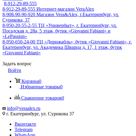
8-912-29-89-555
8-912-29-89-555
Интернет-магазин VeraAlex
8-908-90-90-920
Магазин Vera&Alex, г.Екатеринбург, ул.
Сурикова, 37
8-950-20-55-2-55
ТЦ «Универбыт», г. Екатеринбург, ул.
Посадская д. 28а, 5 этаж, бутик «Giovanni Fabiani» и
«LePassion»
8-950-650-24-00
ТЦ «Дирижабль», бутик «Giovanni Fabiani», г.
Екатеринбург, ул. Академика Шварца д. 17, 1 этаж, бутик
«Giovanni Fabiani»
Задать вопрос
Войти
Корзина
0
Избранные товары
0
Сравнение товаров
0
info@veraalex.ru
г. Екатеринбург, ул. Сурикова 37
Вконтакте
Telegram
WhatsApp