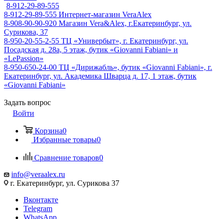
8-912-29-89-555
8-912-29-89-555
Интернет-магазин VeraAlex
8-908-90-90-920
Магазин Vera&Alex, г.Екатеринбург, ул.
Сурикова, 37
8-950-20-55-2-55
ТЦ «Универбыт», г. Екатеринбург, ул.
Посадская д. 28а, 5 этаж, бутик «Giovanni Fabiani» и
«LePassion»
8-950-650-24-00
ТЦ «Дирижабль», бутик «Giovanni Fabiani», г.
Екатеринбург, ул. Академика Шварца д. 17, 1 этаж, бутик
«Giovanni Fabiani»
Задать вопрос
Войти
Корзина
0
Избранные товары
0
Сравнение товаров
0
info@veraalex.ru
г. Екатеринбург, ул. Сурикова 37
Вконтакте
Telegram
WhatsApp