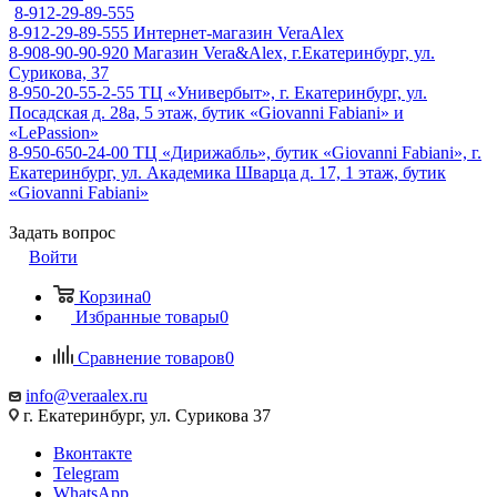
8-912-29-89-555
8-912-29-89-555
Интернет-магазин VeraAlex
8-908-90-90-920
Магазин Vera&Alex, г.Екатеринбург, ул.
Сурикова, 37
8-950-20-55-2-55
ТЦ «Универбыт», г. Екатеринбург, ул.
Посадская д. 28а, 5 этаж, бутик «Giovanni Fabiani» и
«LePassion»
8-950-650-24-00
ТЦ «Дирижабль», бутик «Giovanni Fabiani», г.
Екатеринбург, ул. Академика Шварца д. 17, 1 этаж, бутик
«Giovanni Fabiani»
Задать вопрос
Войти
Корзина
0
Избранные товары
0
Сравнение товаров
0
info@veraalex.ru
г. Екатеринбург, ул. Сурикова 37
Вконтакте
Telegram
WhatsApp