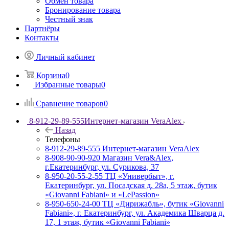
Обмен товара
Бронирование товара
Честный знак
Партнёры
Контакты
Личный кабинет
Корзина
0
Избранные товары
0
Сравнение товаров
0
8-912-29-89-555
Интернет-магазин VeraAlex
Назад
Телефоны
8-912-29-89-555
Интернет-магазин VeraAlex
8-908-90-90-920
Магазин Vera&Alex,
г.Екатеринбург, ул. Сурикова, 37
8-950-20-55-2-55
ТЦ «Универбыт», г.
Екатеринбург, ул. Посадская д. 28а, 5 этаж, бутик
«Giovanni Fabiani» и «LePassion»
8-950-650-24-00
ТЦ «Дирижабль», бутик «Giovanni
Fabiani», г. Екатеринбург, ул. Академика Шварца д.
17, 1 этаж, бутик «Giovanni Fabiani»