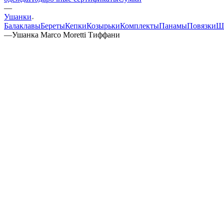
—
Ушанки
Балаклавы
Береты
Кепки
Козырьки
Комплекты
Панамы
Повязки
Ш
—
Ушанка Marco Moretti Тиффани