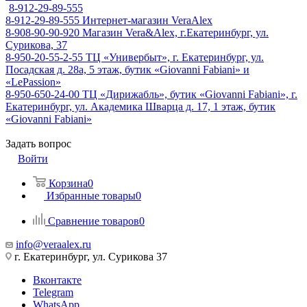
8-912-29-89-555
8-912-29-89-555
Интернет-магазин VeraAlex
8-908-90-90-920
Магазин Vera&Alex, г.Екатеринбург, ул.
Сурикова, 37
8-950-20-55-2-55
ТЦ «Универбыт», г. Екатеринбург, ул.
Посадская д. 28а, 5 этаж, бутик «Giovanni Fabiani» и
«LePassion»
8-950-650-24-00
ТЦ «Дирижабль», бутик «Giovanni Fabiani», г.
Екатеринбург, ул. Академика Шварца д. 17, 1 этаж, бутик
«Giovanni Fabiani»
Задать вопрос
Войти
Корзина
0
Избранные товары
0
Сравнение товаров
0
info@veraalex.ru
г. Екатеринбург, ул. Сурикова 37
Вконтакте
Telegram
WhatsApp