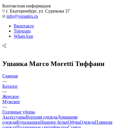
Контактная информация
г. Екатеринбург, ул. Сурикова 37
info@veraalex.ru
Вконтакте
Telegram
WhatsApp
Ушанка Marco Moretti Тиффани
Главная
—
Каталог
—
Женское
Мужское
—
Головные уборы
Аксессуары
Верхняя одежда
Домашняя
одежда
Купальники
Нижнее белье
Обувь
Одежда
Пляжная
одежда
Подарочные сертификаты
Сумки