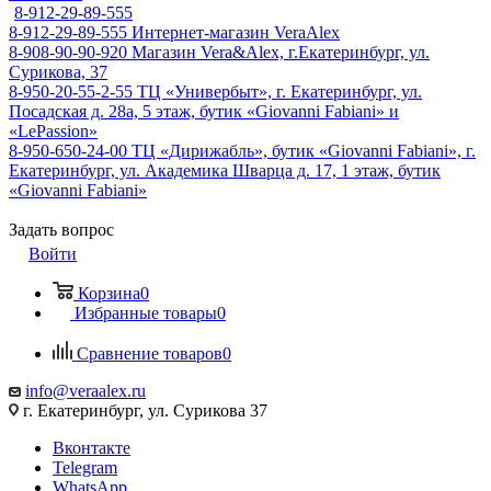
8-912-29-89-555
8-912-29-89-555
Интернет-магазин VeraAlex
8-908-90-90-920
Магазин Vera&Alex, г.Екатеринбург, ул.
Сурикова, 37
8-950-20-55-2-55
ТЦ «Универбыт», г. Екатеринбург, ул.
Посадская д. 28а, 5 этаж, бутик «Giovanni Fabiani» и
«LePassion»
8-950-650-24-00
ТЦ «Дирижабль», бутик «Giovanni Fabiani», г.
Екатеринбург, ул. Академика Шварца д. 17, 1 этаж, бутик
«Giovanni Fabiani»
Задать вопрос
Войти
Корзина
0
Избранные товары
0
Сравнение товаров
0
info@veraalex.ru
г. Екатеринбург, ул. Сурикова 37
Вконтакте
Telegram
WhatsApp