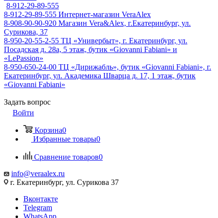
8-912-29-89-555
8-912-29-89-555
Интернет-магазин VeraAlex
8-908-90-90-920
Магазин Vera&Alex, г.Екатеринбург, ул.
Сурикова, 37
8-950-20-55-2-55
ТЦ «Универбыт», г. Екатеринбург, ул.
Посадская д. 28а, 5 этаж, бутик «Giovanni Fabiani» и
«LePassion»
8-950-650-24-00
ТЦ «Дирижабль», бутик «Giovanni Fabiani», г.
Екатеринбург, ул. Академика Шварца д. 17, 1 этаж, бутик
«Giovanni Fabiani»
Задать вопрос
Войти
Корзина
0
Избранные товары
0
Сравнение товаров
0
info@veraalex.ru
г. Екатеринбург, ул. Сурикова 37
Вконтакте
Telegram
WhatsApp