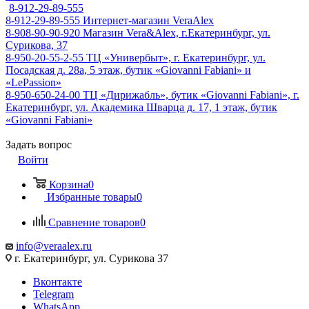
8-912-29-89-555
8-912-29-89-555
Интернет-магазин VeraAlex
8-908-90-90-920
Магазин Vera&Alex, г.Екатеринбург, ул.
Сурикова, 37
8-950-20-55-2-55
ТЦ «Универбыт», г. Екатеринбург, ул.
Посадская д. 28а, 5 этаж, бутик «Giovanni Fabiani» и
«LePassion»
8-950-650-24-00
ТЦ «Дирижабль», бутик «Giovanni Fabiani», г.
Екатеринбург, ул. Академика Шварца д. 17, 1 этаж, бутик
«Giovanni Fabiani»
Задать вопрос
Войти
Корзина
0
Избранные товары
0
Сравнение товаров
0
info@veraalex.ru
г. Екатеринбург, ул. Сурикова 37
Вконтакте
Telegram
WhatsApp