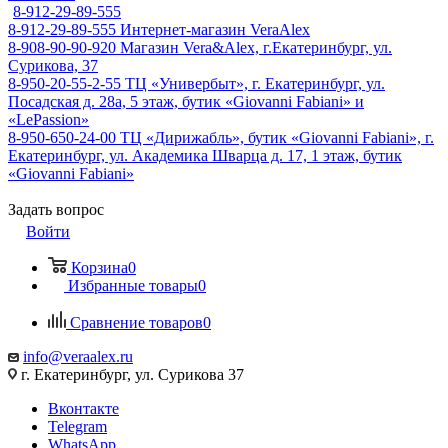
8-912-29-89-555
8-912-29-89-555
Интернет-магазин VeraAlex
8-908-90-90-920
Магазин Vera&Alex, г.Екатеринбург, ул.
Сурикова, 37
8-950-20-55-2-55
ТЦ «Универбыт», г. Екатеринбург, ул.
Посадская д. 28а, 5 этаж, бутик «Giovanni Fabiani» и
«LePassion»
8-950-650-24-00
ТЦ «Дирижабль», бутик «Giovanni Fabiani», г.
Екатеринбург, ул. Академика Шварца д. 17, 1 этаж, бутик
«Giovanni Fabiani»
Задать вопрос
Войти
Корзина
0
Избранные товары
0
Сравнение товаров
0
info@veraalex.ru
г. Екатеринбург, ул. Сурикова 37
Вконтакте
Telegram
WhatsApp